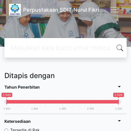
Perpustakaan SDIT Nurul Fikri
Ditapis dengan
Tahun Penerbitan
1 943
2 026
1 943
1 964
1 985
2 005
2 026
Ketersediaan
Tersedia di Rak