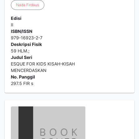
Nada
Firdaus
Edisi
II
ISBN/ISSN
979-16923-2-7
Deskripsi Fisik
59 HLM.;
Judul Seri
ESQUE FOR KIDS KISAH-KISAH
MENCERDASKAN
No. Panggil
297.5 FIR s