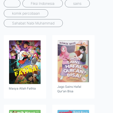
Fiksi Indonesia
sains
komik percobaan
Sahabat Nabi Muhammad
Jago Sains Hafal
Masya Allah Fathia
Qur'an Bisa