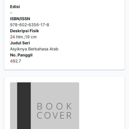
Edisi
-
ISBN/ISSN
978-602-6356-17-8
Deskripsi Fisik
2
4
hlm.;19 cm
Judul Seri
Asyiknya Berbahasa Arab
No. Panggil
4
92.7