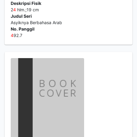
Deskripsi Fisik
2
4
hlm.;19 cm
Judul Seri
Asyiknya Berbahasa Arab
No. Panggil
4
92.7