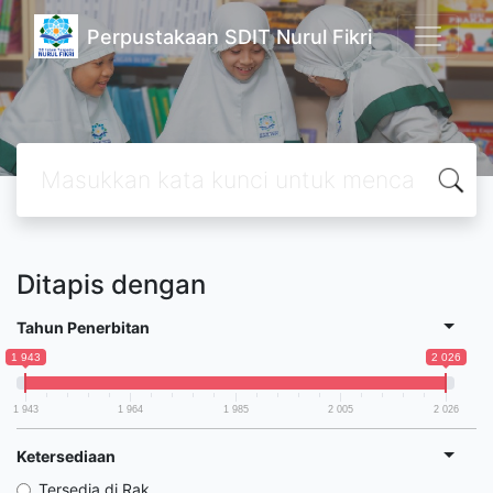
Perpustakaan SDIT Nurul Fikri
Ditapis dengan
Tahun Penerbitan
1 943
2 026
1 943
1 964
1 985
2 005
2 026
Ketersediaan
Tersedia di Rak