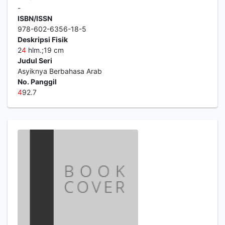
-
ISBN/ISSN
978-602-6356-18-5
Deskripsi Fisik
2
4
hlm.;19 cm
Judul Seri
Asyiknya Berbahasa Arab
No. Panggil
4
92.7