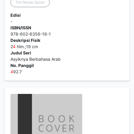
Tim Perisai Quran
Edisi
-
ISBN/ISSN
978-602-6356-16-1
Deskripsi Fisik
2
4
hlm.;19 cm
Judul Seri
Asyiknya Berbahasa Arab
No. Panggil
4
92.7