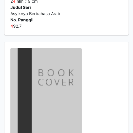
2
4
hlm.;19 cm
Judul Seri
Asyiknya Berbahasa Arab
No. Panggil
4
92.7