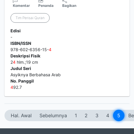
Komentar
Penanda
Bagikan
Tim Perisai Quran
Edisi
-
ISBN/ISSN
978-602-6356-15-
4
Deskripsi Fisik
2
4
hlm.;19 cm
Judul Seri
Asyiknya Berbahasa Arab
No. Panggil
4
92.7
Hal. Awal
Sebelumnya
1
2
3
4
5
Be