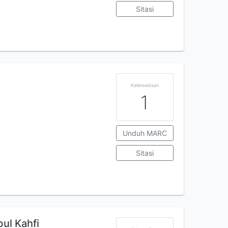
Sitasi
Ketersediaan
1
Unduh MARC
Sitasi
bul Kahfi