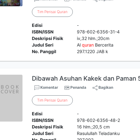
Tim
Perisai
Quran
Edisi
-
ISBN/ISSN
978-602-6356-31-4
Deskripsi Fisik
iv,32 hlm.;20cm
Judul Seri
Al
quran
Bercerita
No. Panggil
297.1220 JAB k
Dibawah Asuhan Kakek dan Paman 
Komentar
Penanda
Bagikan
Tim
Perisai
Quran
Edisi
-
ISBN/ISSN
978-602-6356-48-2
Deskripsi Fisik
16 hlm.;20,5 cm
Judul Seri
Rasulullah Teladanku
No. Panggil
297.092