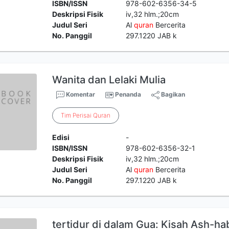
ISBN/ISSN
978-602-6356-34-5
Deskripsi Fisik
iv,32 hlm.;20cm
Judul Seri
Al
quran
Bercerita
No. Panggil
297.1220 JAB k
Wanita dan Lelaki Mulia
Komentar
Penanda
Bagikan
Tim
Perisai
Quran
Edisi
-
ISBN/ISSN
978-602-6356-32-1
Deskripsi Fisik
iv,32 hlm.;20cm
Judul Seri
Al
quran
Bercerita
No. Panggil
297.1220 JAB k
tertidur di dalam Gua: Kisah Ash-ha