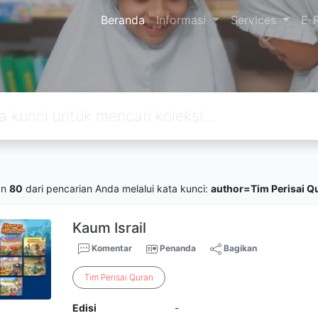
Beranda
Informasi
Services
E-
an
80
dari pencarian Anda melalui kata kunci:
author=Tim Perisai Q
Kaum Israil
Komentar
Penanda
Bagikan
Tim
Perisai
Quran
Edisi
-