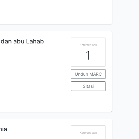
 dan abu Lahab
Ketersediaan
1
Unduh MARC
Sitasi
nia
Ketersediaan