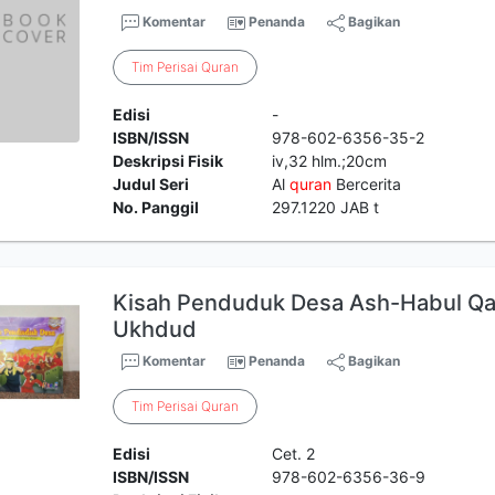
Komentar
Penanda
Bagikan
Tim
Perisai
Quran
Edisi
-
ISBN/ISSN
978-602-6356-35-2
Deskripsi Fisik
iv,32 hlm.;20cm
Judul Seri
Al
quran
Bercerita
No. Panggil
297.1220 JAB t
Kisah Penduduk Desa Ash-Habul Qa
Ukhdud
Komentar
Penanda
Bagikan
Tim
Perisai
Quran
Edisi
Cet. 2
ISBN/ISSN
978-602-6356-36-9