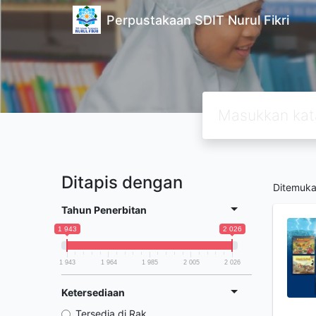
Perpustakaan SDIT Nurul Fikri
Ditapis dengan
Ditemuk
Tahun Penerbitan
1 943
2 026
1 943
1 964
1 985
2 005
2 026
Ketersediaan
Tersedia di Rak