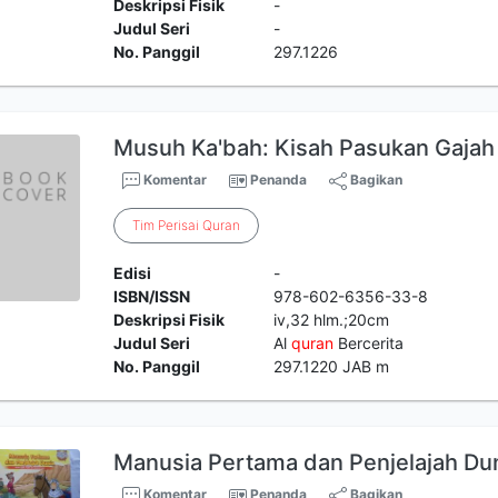
Deskripsi Fisik
-
Judul Seri
-
No. Panggil
297.1226
Musuh Ka'bah: Kisah Pasukan Gajah
Komentar
Penanda
Bagikan
Tim
Perisai
Quran
Edisi
-
ISBN/ISSN
978-602-6356-33-8
Deskripsi Fisik
iv,32 hlm.;20cm
Judul Seri
Al
quran
Bercerita
No. Panggil
297.1220 JAB m
Manusia Pertama dan Penjelajah Du
Komentar
Penanda
Bagikan