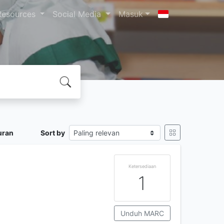
Resources
Social Media
Masuk
uran
Sort by
Ketersediaan
1
Unduh MARC