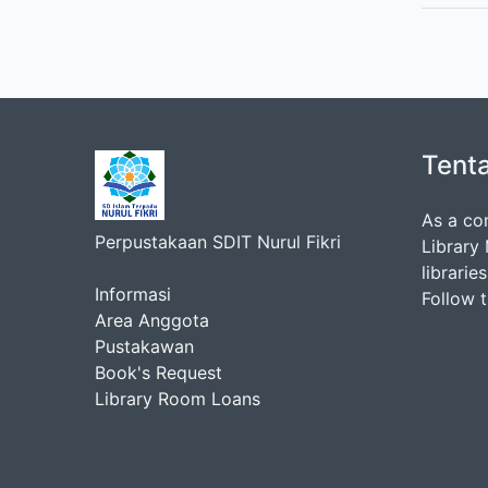
Tent
As a co
Perpustakaan SDIT Nurul Fikri
Library
librarie
Informasi
Follow 
Area Anggota
Pustakawan
Book's Request
Library Room Loans