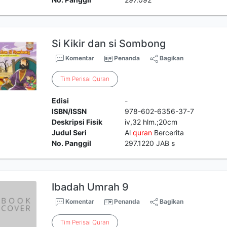
Si Kikir dan si Sombong
Komentar
Penanda
Bagikan
Tim
Perisai
Quran
Edisi
-
ISBN/ISSN
978-602-6356-37-7
Deskripsi Fisik
iv,32 hlm.;20cm
Judul Seri
Al
quran
Bercerita
No. Panggil
297.1220 JAB s
Ibadah Umrah 9
Komentar
Penanda
Bagikan
Tim
Perisai
Quran