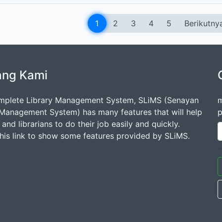
1
2
3
4
5
Berikutny
ang Kami
mplete Library Management System, SLiMS (Senayan
m
 Management System) has many features that will help
p
s and librarians to do their job easily and quickly.
this link to show some features provided by SLiMS.