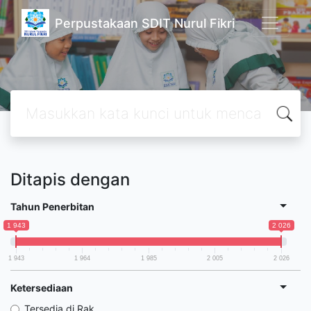
Perpustakaan SDIT Nurul Fikri
Ditapis dengan
Tahun Penerbitan
1 943
2 026
1 943
1 964
1 985
2 005
2 026
Ketersediaan
Tersedia di Rak