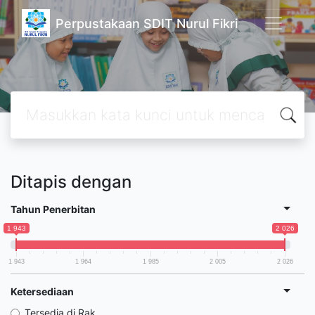
Perpustakaan SDIT Nurul Fikri
Ditapis dengan
Tahun Penerbitan
1 943
2 026
1 943
1 964
1 985
2 005
2 026
Ketersediaan
Tersedia di Rak