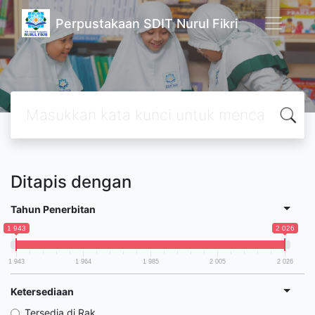
Perpustakaan SDIT Nurul Fikri
Ditapis dengan
Tahun Penerbitan
1 943
2 026
1 943
1 964
1 985
2 005
2 026
Ketersediaan
Tersedia di Rak