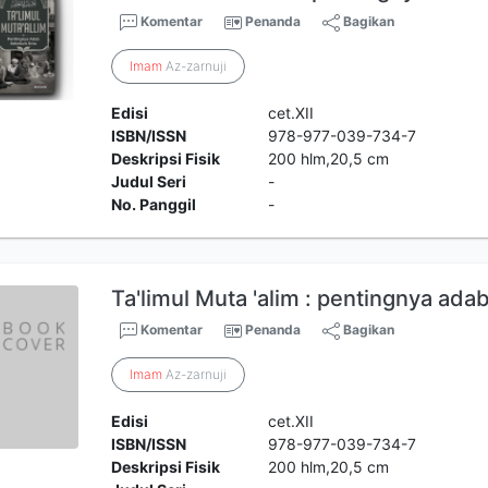
Komentar
Penanda
Bagikan
Imam
Az-zarnuji
Edisi
cet.XII
ISBN/ISSN
978-977-039-734-7
Deskripsi Fisik
200 hlm,20,5 cm
Judul Seri
-
No. Panggil
-
Ta'limul Muta 'alim : pentingnya ad
Komentar
Penanda
Bagikan
Imam
Az-zarnuji
Edisi
cet.XII
ISBN/ISSN
978-977-039-734-7
Deskripsi Fisik
200 hlm,20,5 cm