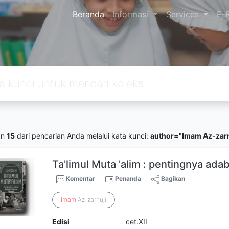
Beranda
Informasi
Services
E-
an
15
dari pencarian Anda melalui kata kunci:
author="Imam Az-zarn
Ta'limul Muta 'alim : pentingnya ad
Komentar
Penanda
Bagikan
Imam
Az-zarnuji
Edisi
cet.XII