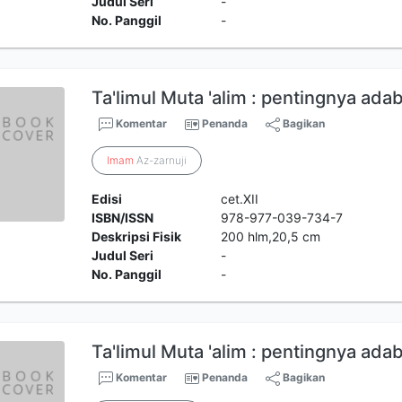
Judul Seri
-
No. Panggil
-
Ta'limul Muta 'alim : pentingnya ad
Komentar
Penanda
Bagikan
Imam
Az-zarnuji
Edisi
cet.XII
ISBN/ISSN
978-977-039-734-7
Deskripsi Fisik
200 hlm,20,5 cm
Judul Seri
-
No. Panggil
-
Ta'limul Muta 'alim : pentingnya ad
Komentar
Penanda
Bagikan