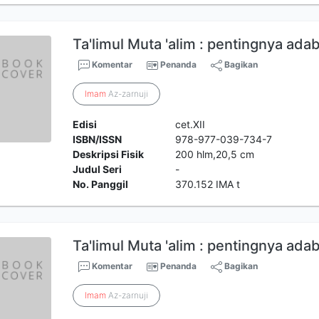
Ta'limul Muta 'alim : pentingnya ad
Komentar
Penanda
Bagikan
Imam
Az-zarnuji
Edisi
cet.XII
ISBN/ISSN
978-977-039-734-7
Deskripsi Fisik
200 hlm,20,5 cm
Judul Seri
-
No. Panggil
370.152 IMA t
Ta'limul Muta 'alim : pentingnya ad
Komentar
Penanda
Bagikan
Imam
Az-zarnuji