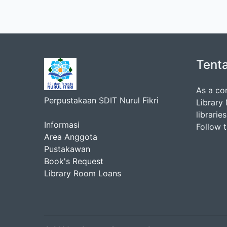
Tent
As a co
Perpustakaan SDIT Nurul Fikri
Library
librarie
Informasi
Follow 
Area Anggota
Pustakawan
Book's Request
Library Room Loans