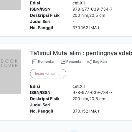
Edisi
cet.XII
ISBN/ISSN
978-977-039-734-7
Deskripsi Fisik
200 hlm,20,5 cm
Judul Seri
-
No. Panggil
370.152 IMA t
Ta'limul Muta 'alim : pentingnya ad
Komentar
Penanda
Bagikan
Imam
Az-zarnuji
Edisi
cet.XII
ISBN/ISSN
978-977-039-734-7
Deskripsi Fisik
200 hlm,20,5 cm
Judul Seri
-
No. Panggil
370.152 IMA t