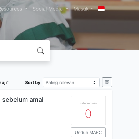
Resources
Social Media
Masuk
uji"
Sort by
ab sebelum amal
Ketersediaan
0
Unduh MARC