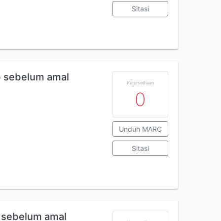
Sitasi
ab sebelum amal
Ketersediaan
0
Unduh MARC
Sitasi
b sebelum amal