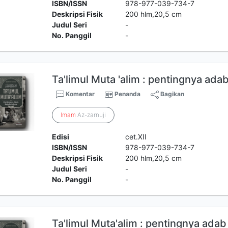
ISBN/ISSN
978-977-039-734-7
Deskripsi Fisik
200 hlm,20,5 cm
Judul Seri
-
No. Panggil
-
Ta'limul Muta 'alim : pentingnya ad
Komentar
Penanda
Bagikan
Imam
Az-zarnuji
Edisi
cet.XII
ISBN/ISSN
978-977-039-734-7
Deskripsi Fisik
200 hlm,20,5 cm
Judul Seri
-
No. Panggil
-
Ta'limul Muta'alim : pentingnya ada