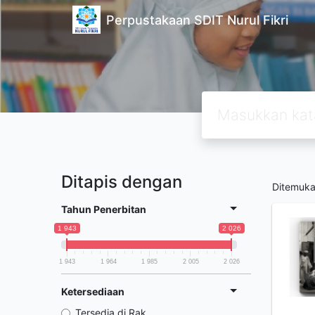
Perpustakaan SDIT Nurul Fikri
Ditapis dengan
Ditemuk
Tahun Penerbitan
1 943
2 026
1 943
1 964
1 985
2 005
2 026
Ketersediaan
Tersedia di Rak