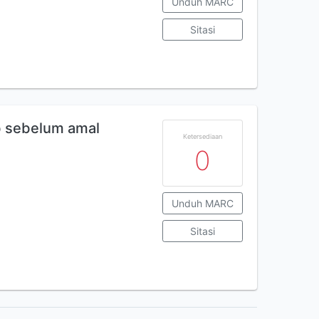
Unduh MARC
Sitasi
ab sebelum amal
Ketersediaan
0
Unduh MARC
Sitasi