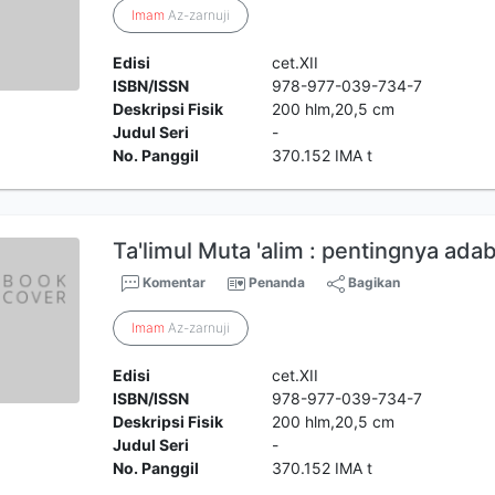
Imam
Az-zarnuji
Edisi
cet.XII
ISBN/ISSN
978-977-039-734-7
Deskripsi Fisik
200 hlm,20,5 cm
Judul Seri
-
No. Panggil
370.152 IMA t
Ta'limul Muta 'alim : pentingnya ad
Komentar
Penanda
Bagikan
Imam
Az-zarnuji
Edisi
cet.XII
ISBN/ISSN
978-977-039-734-7
Deskripsi Fisik
200 hlm,20,5 cm
Judul Seri
-
No. Panggil
370.152 IMA t