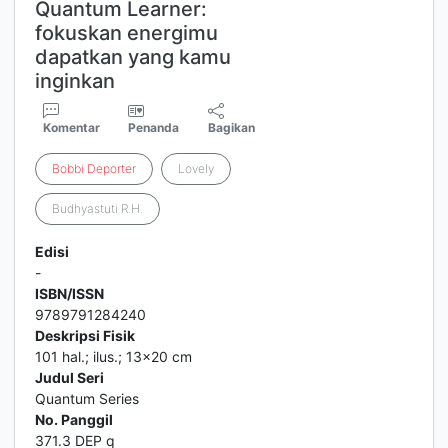
Quantum Learner:
fokuskan energimu
dapatkan yang kamu
inginkan
Komentar
Penanda
Bagikan
Bobbi
Deporter
Lovely
Budhyastuti R.H.
Edisi
-
ISBN/ISSN
9789791284240
Deskripsi Fisik
101 hal.; ilus.; 13x20 cm
Judul Seri
Quantum Series
No. Panggil
371.3 DEP q