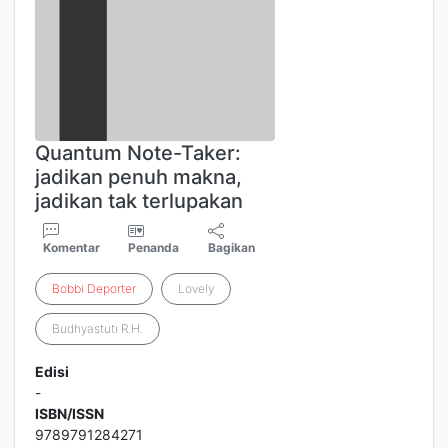
Quantum Note-Taker:
jadikan penuh makna,
jadikan tak terlupakan
Komentar
Penanda
Bagikan
Bobbi
Deporter
Lovely
Budhyastuti R.H.
Edisi
-
ISBN/ISSN
9789791284271