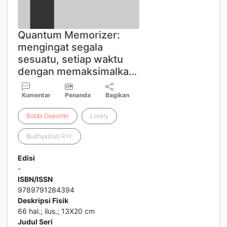
Quantum Memorizer:
mengingat segala
sesuatu, setiap waktu
dengan memaksimalka…
Komentar
Penanda
Bagikan
Bobbi
Deporter
Lovely
Budhyastuti R.H.
Edisi
-
ISBN/ISSN
9789791284394
Deskripsi Fisik
66 hal.; ilus.; 13X20 cm
Judul Seri