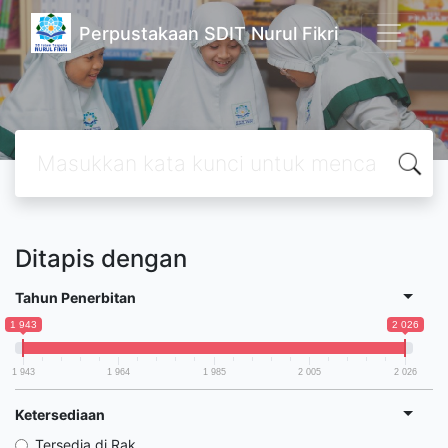
Perpustakaan SDIT Nurul Fikri
Ditapis dengan
Tahun Penerbitan
1 943
2 026
1 943
1 964
1 985
2 005
2 026
Ketersediaan
Tersedia di Rak