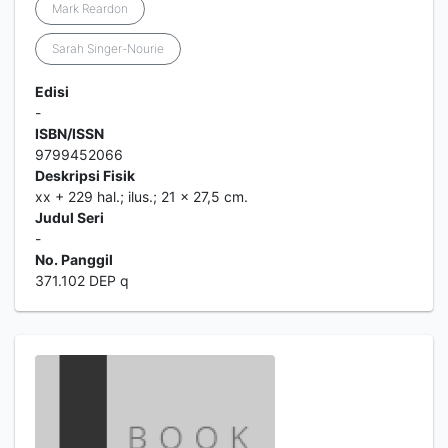
Mark Reardon
Sarah Singer-Nourie
Edisi
-
ISBN/ISSN
9799452066
Deskripsi Fisik
xx + 229 hal.; ilus.; 21 x 27,5 cm.
Judul Seri
-
No. Panggil
371.102 DEP q