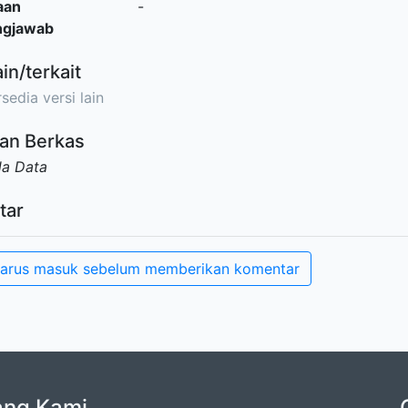
aan
-
ngjawab
ain/terkait
sedia versi lain
an Berkas
da Data
tar
arus masuk sebelum memberikan komentar
ang Kami