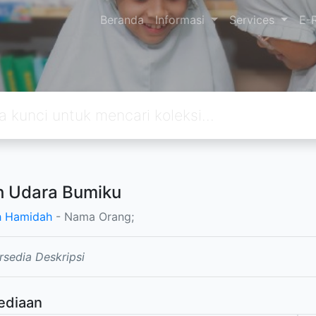
Beranda
Informasi
Services
E-
h Udara Bumiku
h Hamidah
- Nama Orang;
rsedia Deskripsi
ediaan