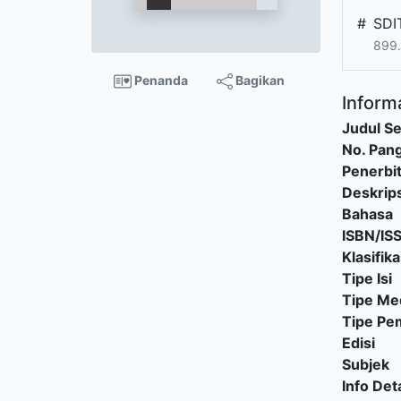
#
SDI
899.
Penanda
Bagikan
Informa
Judul Se
No. Pang
Penerbi
Deskrips
Bahasa
ISBN/IS
Klasifika
Tipe Isi
Tipe Me
Tipe P
Edisi
Subjek
Info Deta