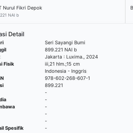
T Nurul Fikri Depok
221 NAI b
si Detail
ri
Seri Sayangi Bumi
gil
899.221 NAI b
t
Jakarta
:
Luxima
.,
2024
i Fisik
iii,21 hlm.;15 cm
Indonesia - Inggris
SN
978-602-268-607-1
si
899.221
-
dia
-
embawa
-
-
-
il Spesifik
-