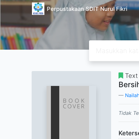
Perpustakaan SDIT Nurul Fikri
Text
Bersi
Naila
Tidak Te
Keters