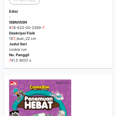
Lim Woo Young
Edisi
-
ISBN/ISSN
9
7
8-623-00-2389-
7
Deskripsi Fisik
16
7
.;ilust.;22 cm
Judul Seri
cookie run
No. Panggil
7
41.5 WOO s