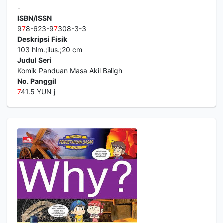
-
ISBN/ISSN
9
7
8-623-9
7
308-3-3
Deskripsi Fisik
103 hlm.;ilus.;20 cm
Judul Seri
Komik Panduan Masa Akil Baligh
No. Panggil
7
41.5 YUN j