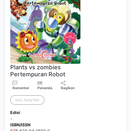
Plants vs zombies
Pertempuran Robot
Komentar
Penanda
Bagikan
Xiao Jiang Nan
Edisi
-
ISBN/ISSN
9
7
8-623-04-1592-0