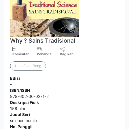
Why ? Sains Tradisional
Komentar
Penanda
Bagikan
Heo, Soon-Bong
Edisi
-
ISBN/ISSN
9
7
8-602-00-02
7
1-2
Deskripsi Fisik
158 hlm
Judul Seri
science comic
No. Panggil