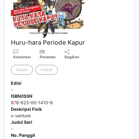
Huru-hara Periode Kapur
Komentar
Penanda
Bagikan
Slaium
Allbbie
Edisi
-
ISBN/ISSN
9
7
8-623-00-1410-9
Deskripsi Fisik
x-venture
Judul Seri
-
No. Panggil