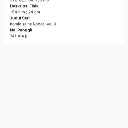
Deskripsi Fisik
154 hlm.; 24 cm
Judul Seri
komik sains Robot -vol 9
No. Panggil
7
41 XIA p
1
2
3
4
5
Berikutnya
Hal. Akhir
Perpustakaan SDIT Nurul Fikri
Informasi