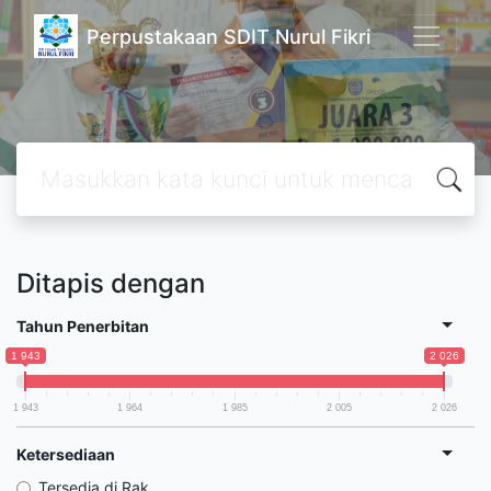
Perpustakaan SDIT Nurul Fikri
Ditapis dengan
Tahun Penerbitan
1 943
2 026
1 943
1 964
1 985
2 005
2 026
Ketersediaan
Tersedia di Rak