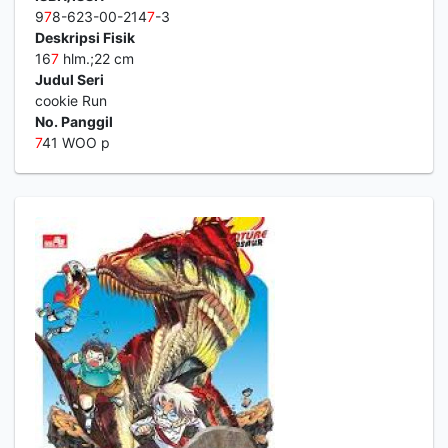
9
7
8-623-00-214
7
-3
Deskripsi Fisik
16
7
hlm.;22 cm
Judul Seri
cookie Run
No. Panggil
7
41 WOO p