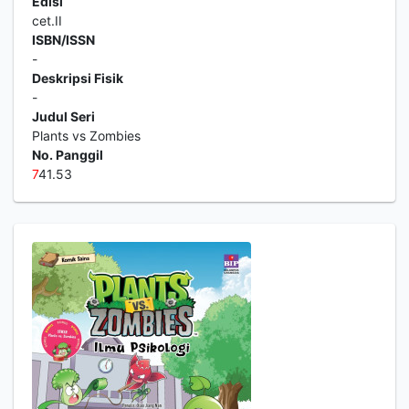
Edisi
cet.II
ISBN/ISSN
-
Deskripsi Fisik
-
Judul Seri
Plants vs Zombies
No. Panggil
7
41.53