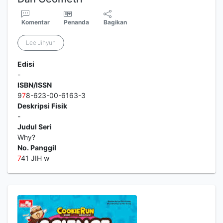
Komentar
Penanda
Bagikan
Lee Jihyun
Edisi
-
ISBN/ISSN
9
7
8-623-00-6163-3
Deskripsi Fisik
-
Judul Seri
Why?
No. Panggil
7
41 JIH w