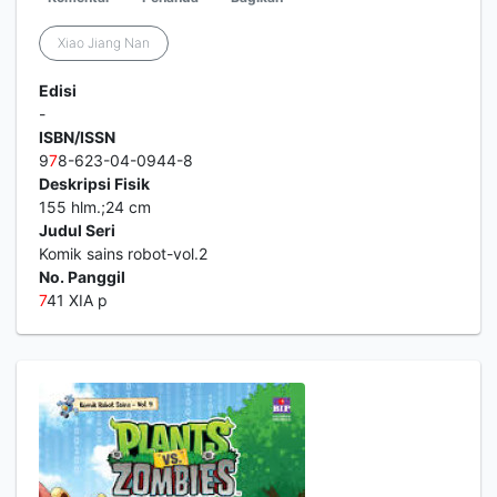
Xiao Jiang Nan
Edisi
-
ISBN/ISSN
9
7
8-623-04-0944-8
Deskripsi Fisik
155 hlm.;24 cm
Judul Seri
Komik sains robot-vol.2
No. Panggil
7
41 XIA p