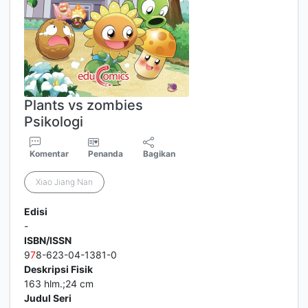
Plants vs zombies
Psikologi
Komentar
Penanda
Bagikan
Xiao Jiang Nan
Edisi
-
ISBN/ISSN
9
7
8-623-04-1381-0
Deskripsi Fisik
163 hlm.;24 cm
Judul Seri